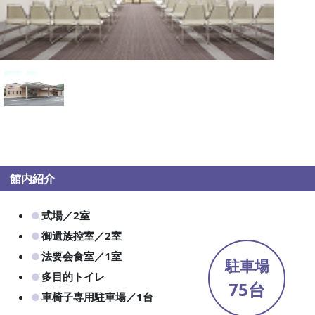
館内紹介
式場／2室
御遺族控室／2室
法要会食室／1室
駐車場
多目的トイレ
75台
車椅子専用駐車場／1台